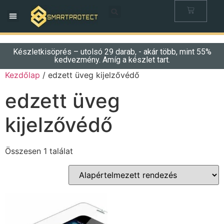
Készletkisöprés – utolsó 29 darab, - akár több, mint 55%
kedvezmény. Amíg a készlet tart.
Kezdőlap
/ edzett üveg kijelzővédő
edzett üveg
kijelzővédő
Összesen 1 találat