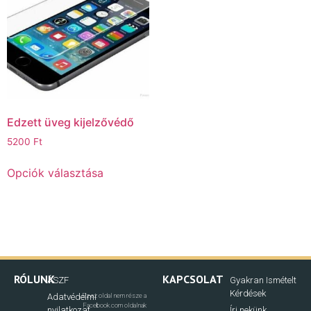
Edzett üveg kijelzővédő
5200
Ft
Opciók választása
RÓLUNK
KAPCSOLAT
ÁSZF
Gyakran Ismételt
Kérdések
Adatvédelmi
Ez az oldal nem része a
Facebook.com oldalnak
nyilatkozat
Írj nekünk