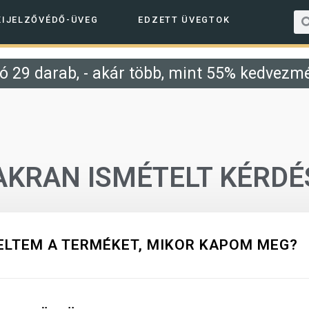
KIJELZŐVÉDŐ-ÜVEG
EDZETT ÜVEGTOK
ó 29 darab, - akár több, mint 55% kedvezmé
AKRAN ISMÉTELT KÉRDÉ
LTEM A TERMÉKET, MIKOR KAPOM MEG?