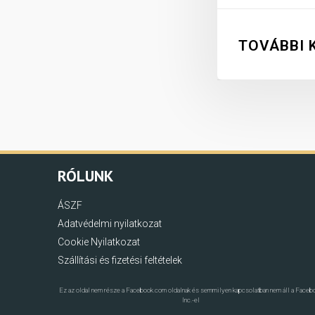
TOVÁBBI 
RÓLUNK
ÁSZF
Adatvédelmi nyilatkozat
Cookie Nyilatkozat
Szállítási és fizetési feltételek
Ez az oldal nem része a Facebook.com oldalnak és semmilyen kapcsolatban nem áll a Faceb
Inc.-el