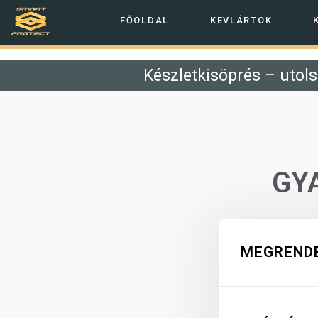
FŐOLDAL
KEVLÁRTOK
Készletkisöprés – utols
GY
MEGRENDE