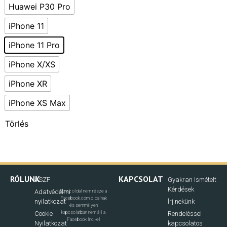
Huawei P30 Pro
iPhone 11
iPhone 11 Pro
iPhone X/XS
iPhone XR
iPhone XS Max
Törlés
RÓLUNK
KAPCSOLAT
ÁSZF
Gyakran Ismételt
Kérdések
Adatvédelmi
Ez az oldal nem része a
Facebook.com oldalnak
nyilatkozat
Írj nekünk
és semmilyen
kapcsolatban nem áll a
Cookie
Rendeléssel
Facebook Inc.-el
Nyilatkozat
kapcsolatos