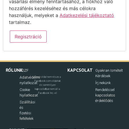
vásárlási élmény fenntartásához, a fiókhoz való
hozzáférés kezeléséhez és más célokra
használjuk, melyeket a
Adatkezelési tájékoztató
tartalmaz.
Regisztráció
RÓLUNK
KAPCSOLAT
ÁSZF
Gyakran Ismételt
Kérdések
Adatvédelmi
Ez az oldal nem része a
Facebook.com oldalnak
nyilatkozat
Írj nekünk
és semmilyen
kapcsolatban nem áll a
Cookie
Rendeléssel
Facebook Inc.-el
Nyilatkozat
kapcsolatos
érdeklődés
Szállítási
és
fizetési
feltételek