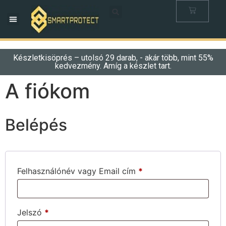
Készletkisöprés – utolsó 29 darab, - akár több, mint 55%
kedvezmény. Amíg a készlet tart.
A fiókom
Belépés
Felhasználónév vagy Email cím
*
Jelszó
*